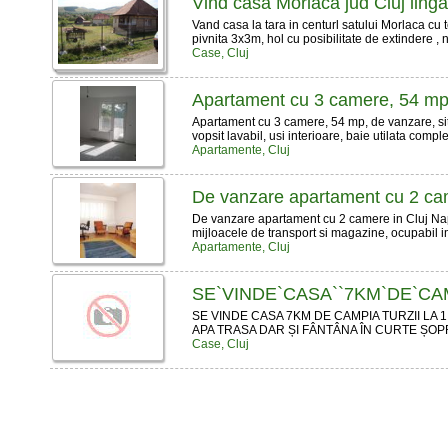
Vind casa Morlaca jud Cluj ling
Vand casa la tara in centurl satului Morlaca c
pivnita 3x3m, hol cu posibilitate de extindere , n
Case, Cluj
Apartament cu 3 camere, 54 mp, 
Apartament cu 3 camere, 54 mp, de vanzare, situa
vopsit lavabil, usi interioare, baie utilata compl
Apartamente, Cluj
De vanzare apartament cu 2 ca
De vanzare apartament cu 2 camere in Cluj Napo
mijloacele de transport si magazine, ocupabil 
Apartamente, Cluj
SE`VINDE`CASA``7KM`DE`CA
SE VINDE CASA 7KM DE CAMPIA TURZII LA
APA TRASA DAR ȘI FÂNTÂNA ÎN CURTE ȘOPRO
Case, Cluj