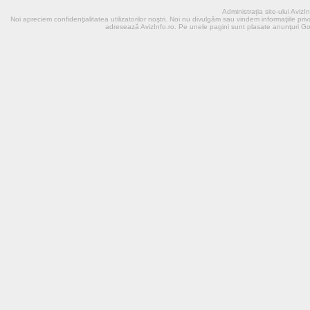
Administrația site-ului Aviz
Noi apreciem confidenţialitatea utilizatorilor noştri. Noi nu divulgӑm sau vindem informaţiile priva
adresează AvizInfo.ro. Pe unele pagini sunt plasate anunţuri G