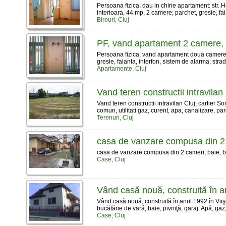
Persoana fizica, dau in chirie apartament: str. H
interioara, 44 mp, 2 camere; parchet, gresie, faia
Birouri, Cluj
PF, vand apartament 2 camere, c
Persoana fizica, vand apartament doua camere: c
gresie, faianta, interfon, sistem de alarma; stra
Apartamente, Cluj
Vand teren constructii intravilan 
Vand teren constructii intravilan Cluj, cartier Som
comun, utilitati gaz, curent, apa, canalizare, pa
Terenuri, Cluj
casa de vanzare compusa din 2
casa de vanzare compusa din 2 cameri, baie, buca
Case, Cluj
Vând casă nouă, construită în a
Vând casă nouă, construită în anul 1992 în Viişo
bucătărie de vară, baie, pivniţă, garaj. Apă, gaz,
Case, Cluj